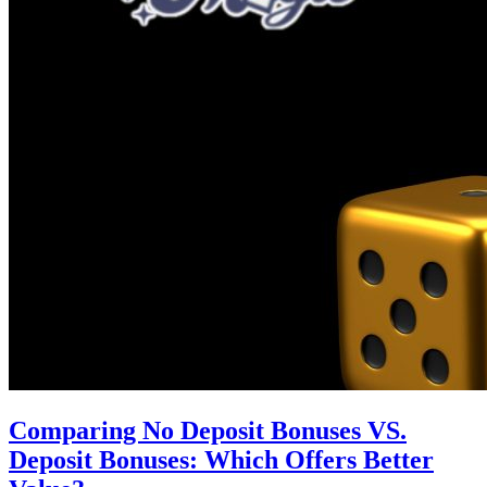
Comparing No Deposit Bonuses VS.
Deposit Bonuses: Which Offers Better