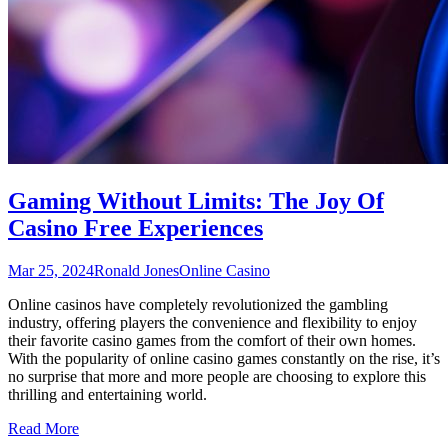
Gaming Without Limits: The Joy Of
Casino Free Experiences
Mar 25, 2024
Ronald Jones
Online Casino
Online casinos have completely revolutionized the gambling
industry, offering players the convenience and flexibility to enjoy
their favorite casino games from the comfort of their own homes.
With the popularity of online casino games constantly on the rise, it’s
no surprise that more and more people are choosing to explore this
thrilling and entertaining world.
Read More