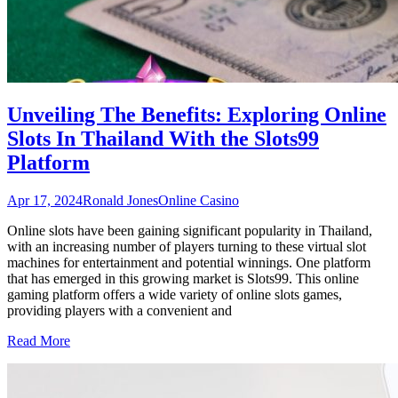
Unveiling The Benefits: Exploring Online
Slots In Thailand With the Slots99
Platform
Apr 17, 2024
Ronald Jones
Online Casino
Online slots have been gaining significant popularity in Thailand,
with an increasing number of players turning to these virtual slot
machines for entertainment and potential winnings. One platform
that has emerged in this growing market is Slots99. This online
gaming platform offers a wide variety of online slots games,
providing players with a convenient and
Read More