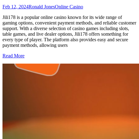
Feb 12, 2024
Ronald Jones
Online Casino
Jili178 is a popular online casino known for its wide range of
gaming options, convenient payment methods, and reliable customer
support. With a diverse selection of casino games including slots,
table games, and live dealer options, Jili178 offers something for
every type of player. The platform also provides easy and secure
payment methods, allowing users
Read More