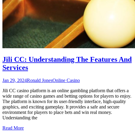
Jili CC: Understanding The Features And
Services
Jan 29, 2024
Ronald Jones
Online Casino
Jili CC casino platform is an online gambling platform that offers a
wide range of casino games and betting options for players to enjoy.
The platform is known for its user-friendly interface, high-quality
graphics, and exciting gameplay. It provides a safe and secure
environment for players to place bets and win real money.
Understanding the
Read More