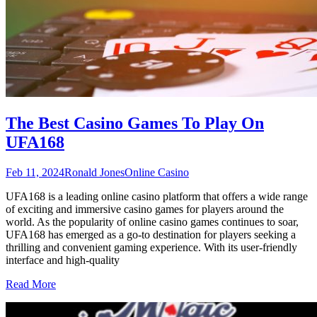
The Best Casino Games To Play On
UFA168
Feb 11, 2024
Ronald Jones
Online Casino
UFA168 is a leading online casino platform that offers a wide range
of exciting and immersive casino games for players around the
world. As the popularity of online casino games continues to soar,
UFA168 has emerged as a go-to destination for players seeking a
thrilling and convenient gaming experience. With its user-friendly
interface and high-quality
Read More