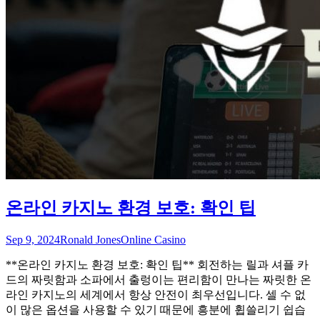
온라인 카지노 환경 보호: 확인 팁
Sep 9, 2024
Ronald Jones
Online Casino
**온라인 카지노 환경 보호: 확인 팁** 회전하는 릴과 셔플 카
드의 짜릿함과 소파에서 출렁이는 편리함이 만나는 짜릿한 온
라인 카지노의 세계에서 항상 안전이 최우선입니다. 셀 수 없
이 많은 옵션을 사용할 수 있기 때문에 흥분에 휩쓸리기 쉽습