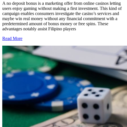
A no deposit bonus is a marketing offer from online casinos letting
users enjoy gaming without making a first investment. This kind of
campaign enables consumers investigate the casino’s services and
maybe win real money without any financial commitment with a
predetermined amount of bonus money or free spins. These
advantages notably assist Filipino players
Read More