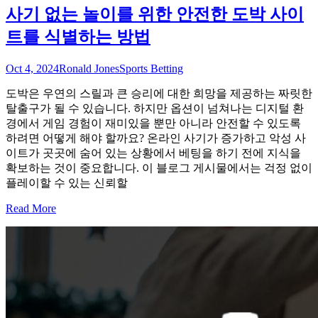
사기 없는 놀이를 위한 안전한 도박 사이
트를 식별하는 방법
Oct 4, 2024
Ronald Jones
Sports Betting
도박은 우연의 스릴과 큰 승리에 대한 희망을 제공하는 짜릿한
탈출구가 될 수 있습니다. 하지만 옵션이 넘쳐나는 디지털 환
경에서 게임 경험이 재미있을 뿐만 아니라 안전할 수 있도록
하려면 어떻게 해야 할까요? 온라인 사기가 증가하고 악성 사
이트가 곳곳에 숨어 있는 상황에서 베팅을 하기 전에 지식을
확보하는 것이 중요합니다. 이 블로그 게시물에서는 걱정 없이
플레이할 수 있는 신뢰할
Read More