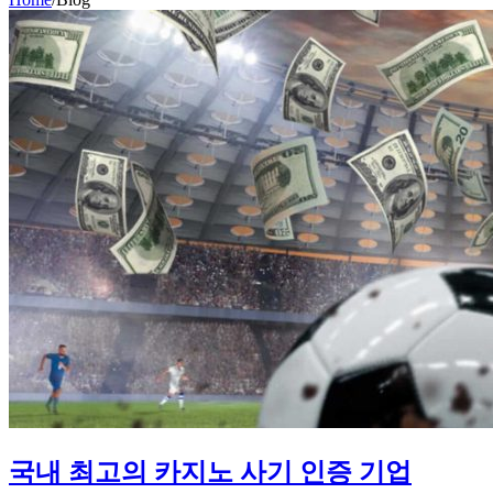
국내 최고의 카지노 사기 인증 기업