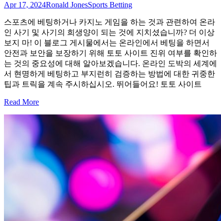
Apr 17, 2024
Ronald Jones
Sports Betting
스포츠에 베팅하거나 카지노 게임을 하는 것과 관련하여 온라
인 사기 및 사기의 희생양이 되는 것에 지치셨습니까? 더 이상
보지 마! 이 블로그 게시물에서는 온라인에서 베팅을 하면서
안전과 보안을 보장하기 위해 토토 사이트 진위 여부를 확인하
는 것의 중요성에 대해 알아보겠습니다. 온라인 도박의 세계에
서 현명하게 베팅하고 부지런히 검증하는 방법에 대한 귀중한
팁과 트릭을 계속 주시하십시오. 뛰어들어요! 토토 사이트
Read More