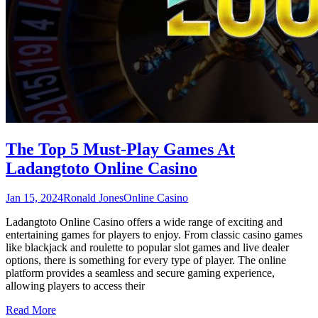
The Top 5 Must-Play Games At
Ladangtoto Online Casino
Jan 15, 2024
Ronald Jones
Online Casino
Ladangtoto Online Casino offers a wide range of exciting and
entertaining games for players to enjoy. From classic casino games
like blackjack and roulette to popular slot games and live dealer
options, there is something for every type of player. The online
platform provides a seamless and secure gaming experience,
allowing players to access their
Read More